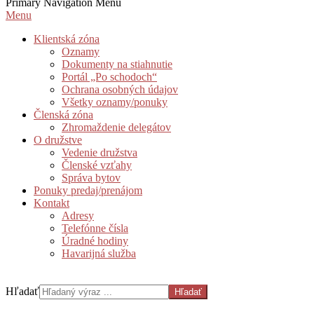
Primary Navigation Menu
Menu
Klientská zóna
Oznamy
Dokumenty na stiahnutie
Portál „Po schodoch“
Ochrana osobných údajov
Všetky oznamy/ponuky
Členská zóna
Zhromaždenie delegátov
O družstve
Vedenie družstva
Členské vzťahy​
Správa bytov
Ponuky predaj/prenájom
Kontakt
Adresy
Telefónne čísla
Úradné hodiny
Havarijná služba
Hľadať