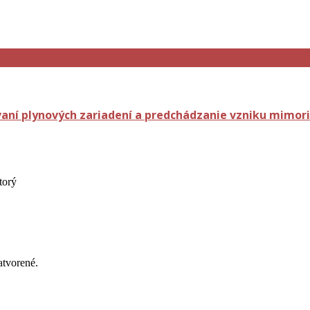
aní plynových zariadení a predchádzanie vzniku mimori
torý
atvorené.