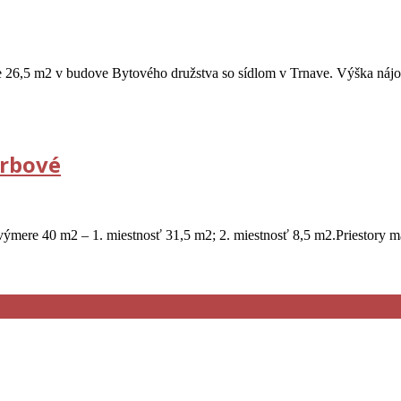
re 26,5 m2 v budove Bytového družstva so sídlom v Trnave. Výška n
Vrbové
ýmere 40 m2 – 1. miestnosť 31,5 m2; 2. miestnosť 8,5 m2.Priestory 
o sídlom v Trnave