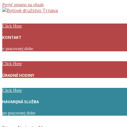
Prejsť priamo na obsah
Bytové
družstvo
Click Here
Trnava
KONTAKT
v pracovnej dobe
Click Here
ÚRADNÉ HODINY
Click Here
HAVARIJNÁ SLUŽBA
po pracovnej dobe