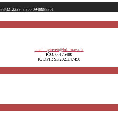
: 033/3212229, alebo 0948988361
email: bytovett@bd-trnava.sk
IČO: 00175480
IČ DPH: SK2021147458