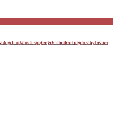
adnych udalostí spojených s únikmi plynu v bytovom