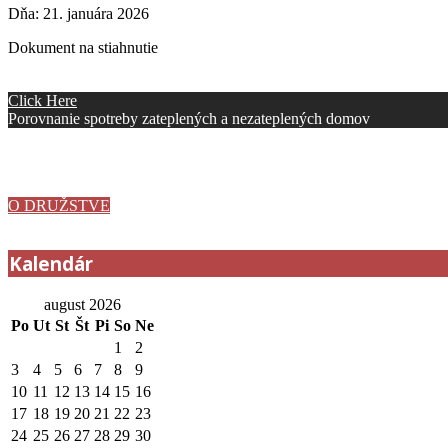
Dňa:
21. januára 2026
Dokument na stiahnutie
Click Here
Porovnanie spotreby zateplených a nezateplených domov
Pre svojich klientov ponúkame čo najlepšie služby založené na pôvod
O DRUŽSTVE
Kalendár
august 2026
Po
Ut
St
Št
Pi
So
Ne
1
2
3
4
5
6
7
8
9
10
11
12
13
14
15
16
17
18
19
20
21
22
23
24
25
26
27
28
29
30