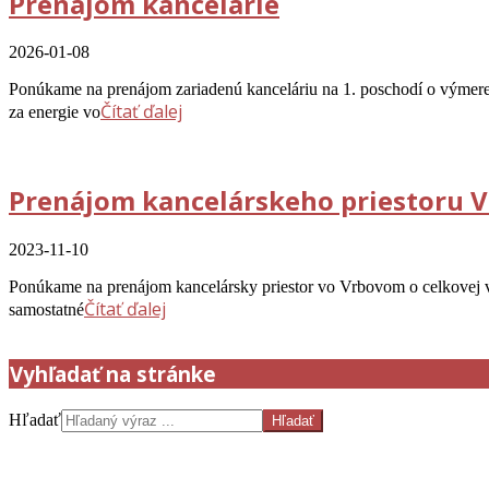
Prenájom kancelárie
2026-01-08
Ponúkame na prenájom zariadenú kanceláriu na 1. poschodí o výme
Čítať ďalej
za energie vo
Prenájom kancelárskeho priestoru 
2023-11-10
Ponúkame na prenájom kancelársky priestor vo Vrbovom o celkovej v
Čítať ďalej
samostatné
Vyhľadať na stránke
Hľadať
Dňa 11.6.2026 sa budú konať voľby do orgánov Bytového družstva s