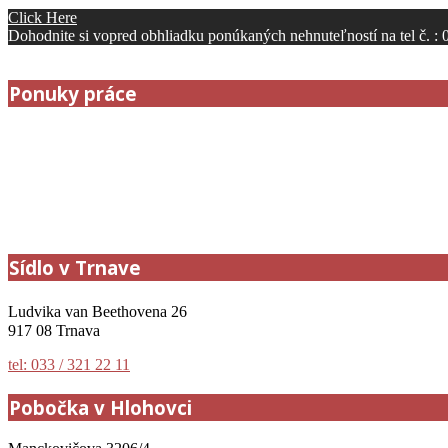
Click Here
Dohodnite si vopred obhliadku ponúkaných nehnuteľností na tel č. 
Ponuky práce
Sídlo v Trnave
Ludvika van Beethovena 26
917 08 Trnava
tel: 033 / 321 22 11
Pobočka v Hlohovci