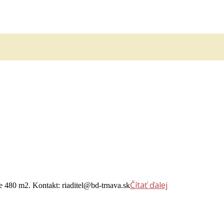
Čítať ďalej
e 480 m2. Kontakt: riaditel@bd-trnava.sk