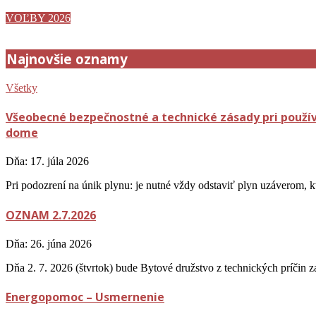
VOĽBY 2026
Najnovšie oznamy
Všetky
Všeobecné bezpečnostné a technické zásady pri použív
dome
Dňa:
17. júla 2026
Pri podozrení na únik plynu: je nutné vždy odstaviť plyn uzáverom, k
OZNAM 2.7.2026
Dňa:
26. júna 2026
Dňa 2. 7. 2026 (štvrtok) bude Bytové družstvo z technických príčin z
Energopomoc – Usmernenie