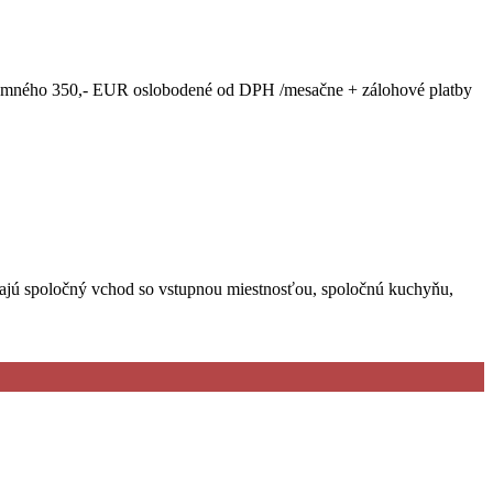
ájomného 350,- EUR oslobodené od DPH /mesačne + zálohové platby
majú spoločný vchod so vstupnou miestnosťou, spoločnú kuchyňu,