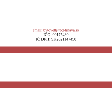
email: bytovett@bd-trnava.sk
IČO: 00175480
IČ DPH: SK2021147458