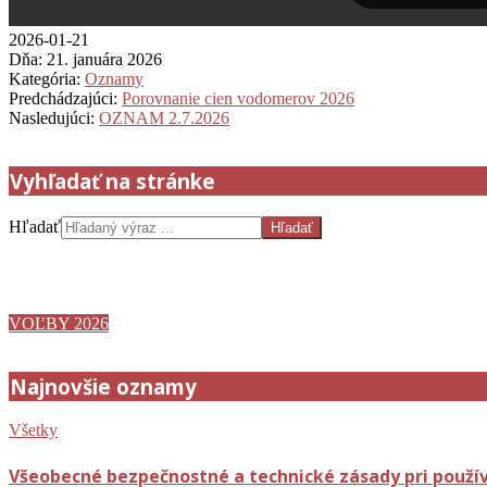
2026-01-21
Dňa:
21. januára 2026
Kategória:
Oznamy
Predchádzajúci:
Porovnanie cien vodomerov 2026
Nasledujúci:
OZNAM 2.7.2026
Vyhľadať na stránke
Hľadať
Dňa 11.6.2026 sa budú konať voľby do orgánov Bytového družstva s
VOĽBY 2026
Najnovšie oznamy
Všetky
Všeobecné bezpečnostné a technické zásady pri použív