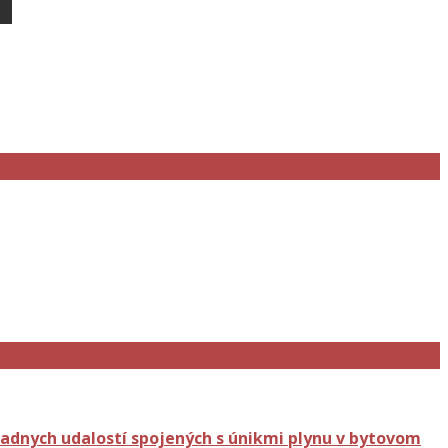
adnych udalostí spojených s únikmi plynu v bytovom