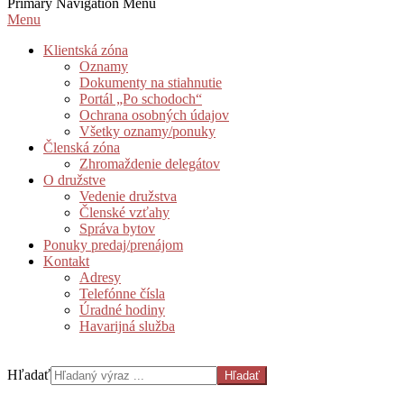
Primary Navigation Menu
Menu
Klientská zóna
Oznamy
Dokumenty na stiahnutie
Portál „Po schodoch“
Ochrana osobných údajov
Všetky oznamy/ponuky
Členská zóna
Zhromaždenie delegátov
O družstve
Vedenie družstva
Členské vzťahy​
Správa bytov
Ponuky predaj/prenájom
Kontakt
Adresy
Telefónne čísla
Úradné hodiny
Havarijná služba
Hľadať