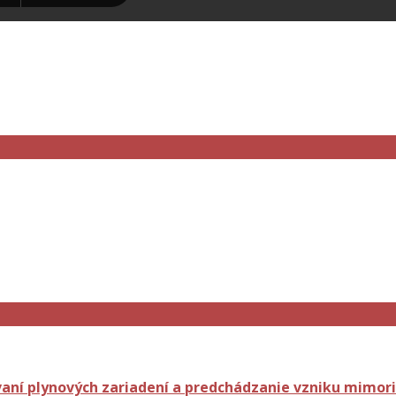
o sídlom v Trnave
aní plynových zariadení a predchádzanie vzniku mimori