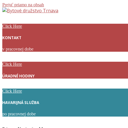
Prejsť priamo na obsah
Bytové
družstvo
Click Here
Trnava
KONTAKT
v pracovnej dobe
Click Here
ÚRADNÉ HODINY
Click Here
HAVARIJNÁ SLUŽBA
po pracovnej dobe