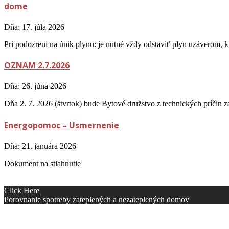
dome
Dňa:
17. júla 2026
Pri podozrení na únik plynu: je nutné vždy odstaviť plyn uzáverom, k
OZNAM 2.7.2026
Dňa:
26. júna 2026
Dňa 2. 7. 2026 (štvrtok) bude Bytové družstvo z technických príčin z
Energopomoc – Usmernenie
Dňa:
21. januára 2026
Dokument na stiahnutie
Click Here
Porovnanie spotreby zateplených a nezateplených domov
Pre svojich klientov ponúkame čo najlepšie služby založené na pôvod