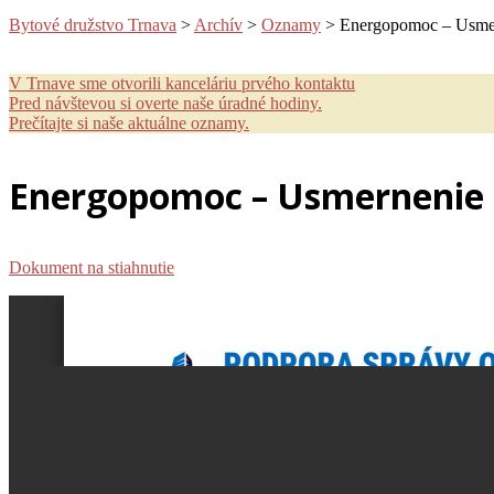
Bytové družstvo Trnava
>
Archív
>
Oznamy
>
Energopomoc – Usme
V Trnave sme otvorili kanceláriu prvého kontaktu
Pred návštevou si overte naše úradné hodiny.
Prečítajte si naše aktuálne oznamy.
Energopomoc – Usmernenie
Dokument na stiahnutie